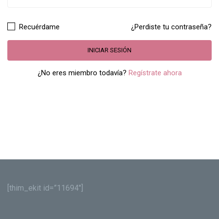
Recuérdame
¿Perdiste tu contraseña?
¿No eres miembro todavía?
Regístrate ahora
[thim_ekit id=”11694″]